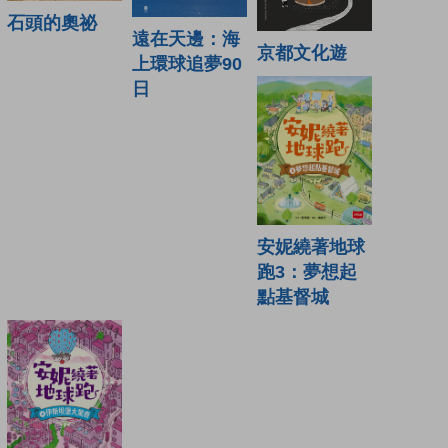
石頭的奧祕
遠在天邊：海
京都文化遊
上環球追夢90
日
安妮繞著地球
跑3：夢想起
點基督城