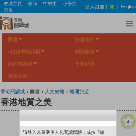
Skip
教城主頁
教師
中學生
小學生
繁
登入/註冊
|
|
English
to
家長
main
content
圖書
好書推介
e悅讀學校計劃
閱讀服務
我的閱讀城
十本好讀
漫話生活
香港閱讀城
> 圖書 >
人文史地
>
地理旅遊
香港地質之美
4
請登入以享受個人化閱讀體驗，或按「略