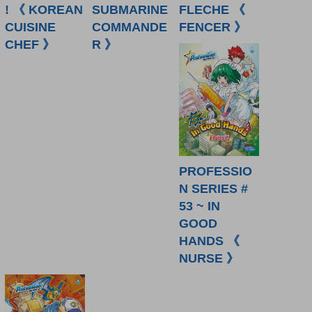
! 《 KOREAN
SUBMARINE
FLECHE 《
CUISINE
COMMANDE
FENCER 》
CHEF 》
R 》
PROFESSIO
N SERIES #
53 ~ IN
GOOD
HANDS 《
NURSE 》