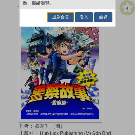
過」繼續瀏覽。
4
成為會員
登入
略過
作者：
权迎升 （圖）
出版社：
Hup Lick Publishing (M) Sdn Bhd