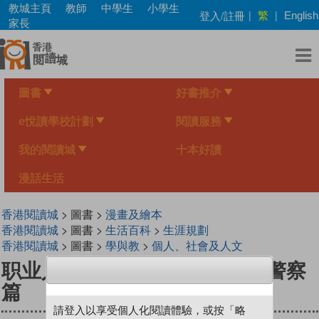
Skip
教城主頁
教師
中學生
小學生
繁
登入/註冊
|
|
English
to
家長
main
content
圖書
好書推介
e悅讀學校計劃
閱讀服務
我的閱讀城
十本好讀
漫話生活
香港閱讀城
> 圖書 >
漫畫及繪本
香港閱讀城
> 圖書 >
生活百科
>
生涯規劃
香港閱讀城
> 圖書 >
學與教
>
個人、社會及人文
职业人气王 6 ~《 警察故事 》警察
篇
請登入以享受個人化閱讀體驗，或按「略