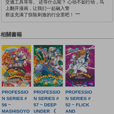
交通工具等等。 还等什么呢？ 心动不如行动，马
上翻开漫画，让我们一起融入警
察这充满了惊险刺激的行业里吧！ """
相關書籍
PROFESSIO
PROFESSIO
PROFESSIO
N SERIES #
N SERIES #
N SERIES #
56 ~
57 ~ DEEP
52 ~ FLICK
MASHISOYO
UNDER 《
AND