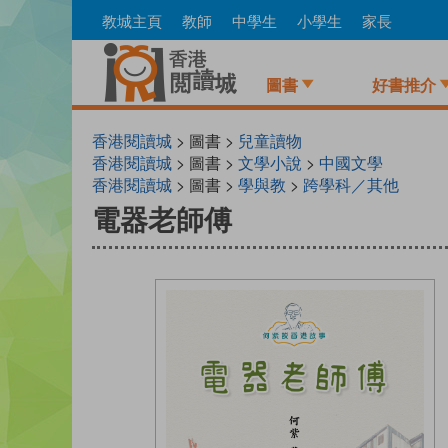
Skip
教城主頁
教師
中學生
小學生
家長
to
main
content
圖書
好書推介
香港閱讀城
> 圖書 >
兒童讀物
香港閱讀城
> 圖書 >
文學小說
>
中國文學
香港閱讀城
> 圖書 >
學與教
>
跨學科／其他
電器老師傅