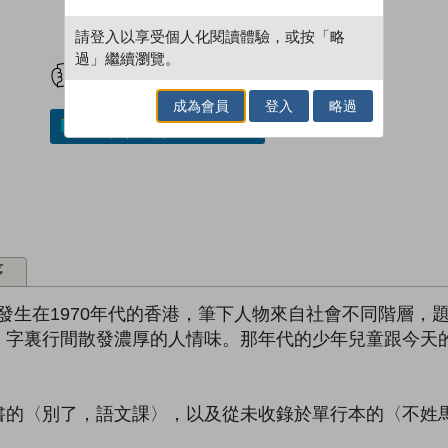
請登入以享受個人化閱讀體驗，或按「略
試閲
加入閱讀紀錄
過」繼續瀏覽。
成為會員
登入
略過
加入／閱讀電子書
序
事發生在1970年代的香港，筆下人物來自社會不同階層
，字裏行間散發濃厚的人情味。那年代的少年兒童跟今天
書的〈別了，語文課〉，以及從未收錄於單行本的〈不姓