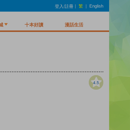
繁
登入/註冊
|
|
English
城
十本好讀
漫話生活
4.5