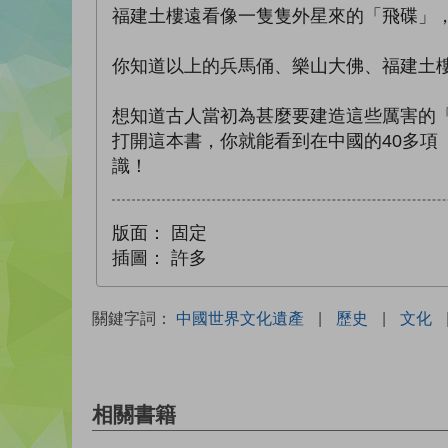
福建土樓遠看像一隻隻外星來的「飛碟」
你知道以上的兵馬俑、樂山大佛、福建土
想知道古人當初為甚麼要建造這些厲害的
打開這本書，你就能看到在中國的40多
識！
版面：
固定
插圖：
許多
關鍵字詞：
中國世界文化遺產
|
歷史
|
文化
相關書籍