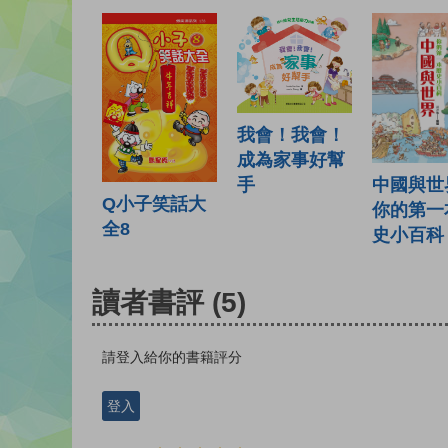
我會！我會！
成為家事好幫
手
中國與世
Q小子笑話大
你的第一
全8
史小百科
讀者書評
(5)
請登入給你的書籍評分
登入