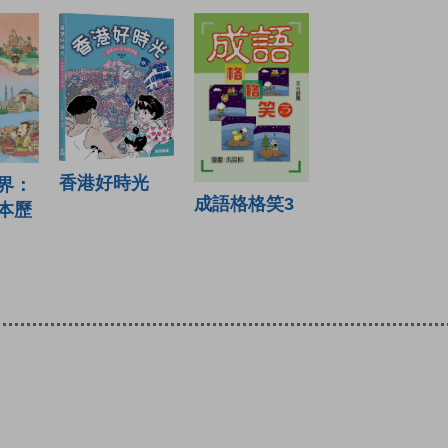
香港好時光
界：
成語格格笑3
本歷