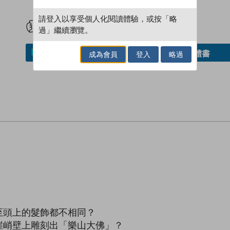
試閲
加入閱讀紀錄
請登入以享受個人化閱讀體驗，或按「略
過」繼續瀏覽。
借閱實體書
加入／閱讀電子書
成為會員
登入
略過
至頭上的髮飾都不相同？
崖峭壁上雕刻出「樂山大佛」？