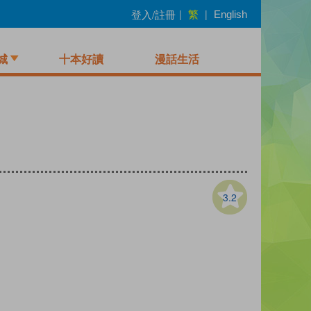
繁
登入/註冊
|
|
English
城
十本好讀
漫話生活
3.2