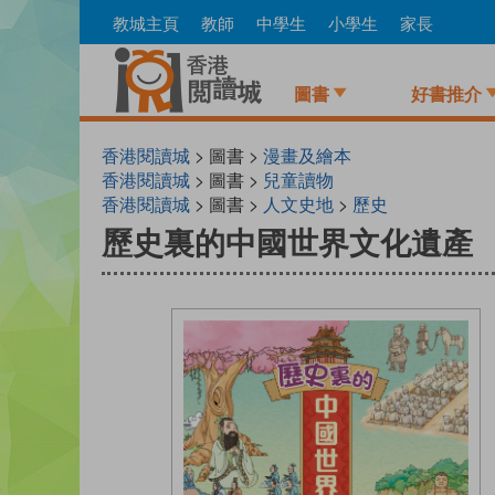
Skip
教城主頁
教師
中學生
小學生
家長
to
main
content
圖書
好書推介
香港閱讀城
> 圖書 >
漫畫及繪本
香港閱讀城
> 圖書 >
兒童讀物
香港閱讀城
> 圖書 >
人文史地
>
歷史
歷史裏的中國世界文化遺產