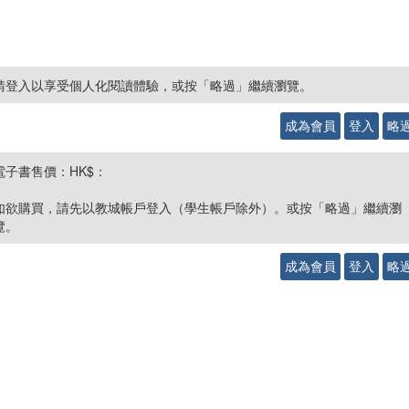
請登入以享受個人化閱讀體驗，或按「略過」繼續瀏覽。
成為會員
登入
略
電子書售價：HK$：
如欲購買，請先以教城帳戶登入（學生帳戶除外）。或按「略過」繼續瀏
覽。
成為會員
登入
略