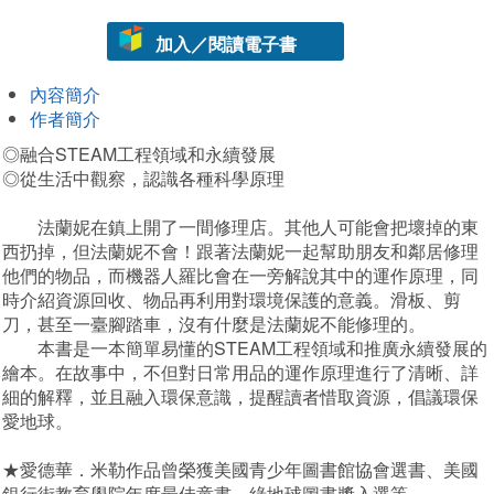
加入／閱讀電子書
內容簡介
作者簡介
◎融合STEAM工程領域和永續發展
◎從生活中觀察，認識各種科學原理
法蘭妮在鎮上開了一間修理店。其他人可能會把壞掉的東
西扔掉，但法蘭妮不會！跟著法蘭妮一起幫助朋友和鄰居修理
他們的物品，而機器人羅比會在一旁解說其中的運作原理，同
時介紹資源回收、物品再利用對環境保護的意義。滑板、剪
刀，甚至一臺腳踏車，沒有什麼是法蘭妮不能修理的。
本書是一本簡單易懂的STEAM工程領域和推廣永續發展的
繪本。在故事中，不但對日常用品的運作原理進行了清晰、詳
細的解釋，並且融入環保意識，提醒讀者惜取資源，倡議環保
愛地球。
★愛德華．米勒作品曾榮獲美國青少年圖書館協會選書、美國
銀行街教育學院年度最佳童書、綠地球圖書獎入選等。