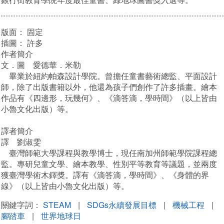
版面：
固定
插圖：
許多
作者簡介
文．圖 愛德華．米勒
畢業於紐約帕森設計學院。曾擔任童書藝術總監、平面設計
師，除了出版書籍以外，他還為孩子們創作了許多插畫。繪本
作品有《四邊形，玩幾何》、《滴答滴，學時間》（以上皆由
小魯文化出版）等。
譯者簡介
譯 劉淑雯
臺灣師範大學課程與教學博士，現任南加州師範學院課程總
監。專研兒童文學、繪本教學、性別平等教育等議題，並兩度
獲臺灣學術木鐸獎。譯有《滴答滴，學時間》、《身體的界
線》（以上皆由小魯文化出版）等。
關鍵字詞：
STEAM
|
SDGs永續發展目標
|
機械工程
|
腳踏車
|
世界地球日