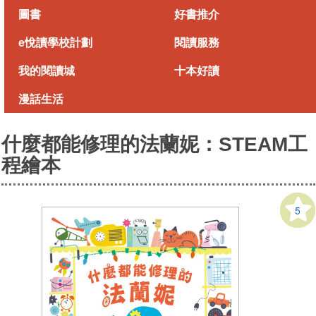
Skip
圖書
好書推介
to
main
e悅讀學校計劃
閱讀服務
content
我的閱讀城
十本好讀
漫話生活
什麼都能修理的法蘭妮：STEAM工
程繪本
5