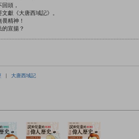
不回頭，
要文獻《大唐西域記》。
無畏精神！
法的宣揚？
經
|
大唐西域記