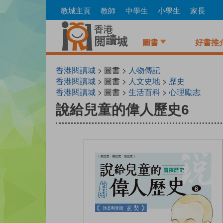
Skip
教城主頁
教師
中學生
小學生
家長
to
main
content
圖書
好書推
香港閱讀城
> 圖書 >
人物傳記
香港閱讀城
> 圖書 >
人文史地
>
歷史
香港閱讀城
> 圖書 >
生活百科
>
心理勵志
說給兒童的偉人歷史6