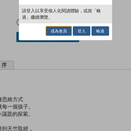
請登入以享受個人化閱讀體驗，或按「略
試閲
加入閱讀紀錄
過」繼續瀏覽。
成為會員
登入
略過
加入／閱讀電子書
序
種思維方式
就每一個孩子。
+議題的探索。
涉到天竺取經，