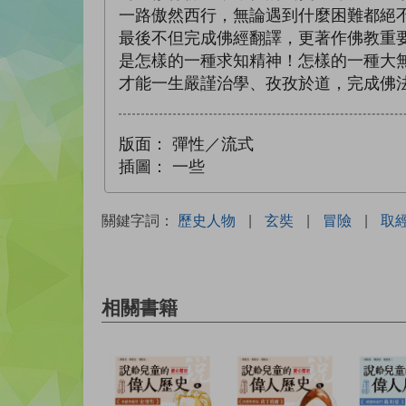
一路傲然西行，無論遇到什麼困難都絕
最後不但完成佛經翻譯，更著作佛教重
是怎樣的一種求知精神！怎樣的一種大
才能一生嚴謹治學、孜孜於道，完成佛
版面：
彈性／流式
插圖：
一些
關鍵字詞：
歷史人物
|
玄奘
|
冒險
|
取
相關書籍