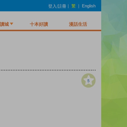
繁
登入/註冊
|
|
English
讀城
十本好讀
漫話生活
5