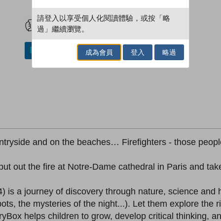
試閲
加入閱讀紀錄
請登入以享受個人化閱讀體驗，或按「略
過」繼續瀏覽。
加入／閱讀電子書
成為會員
登入
略過
untryside and on the beaches… Firefighters - those people
 out the fire at Notre-Dame cathedral in Paris and takes 
is a journey of discovery through nature, science and hi
ts, the mysteries of the night...). Let them explore the ri
yBox helps children to grow, develop critical thinking, a