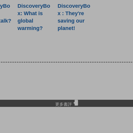
ryBo
DiscoveryBo
DiscoveryBo
x: What is
x : They're
talk?
global
saving our
warming?
planet!
更多書評