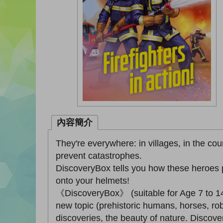
內容簡介
They're everywhere: in villages, in the co
prevent catastrophes.
DiscoveryBox tells you how these heroes put
onto your helmets!
《DiscoveryBox》 (suitable for Age 7 to 14) 
new topic (prehistoric humans, horses, robo
discoveries, the beauty of nature. Discover