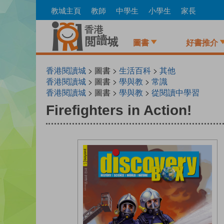
Skip
教城主頁
教師
中學生
小學生
家長
to
main
content
圖書
好書推介
香港閱讀城
> 圖書 >
生活百科
>
其他
香港閱讀城
> 圖書 >
學與教
>
常識
香港閱讀城
> 圖書 >
學與教
>
從閱讀中學習
Firefighters in Action!