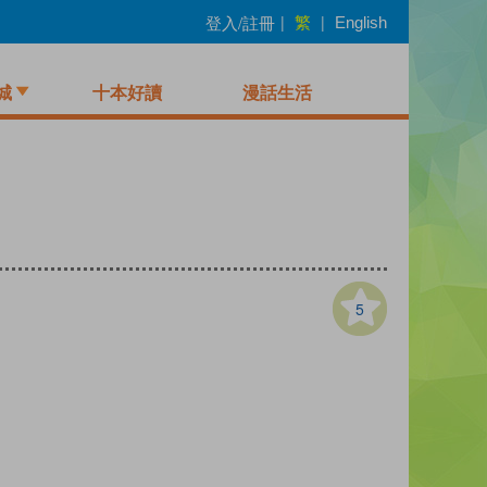
繁
登入/註冊
|
|
English
城
十本好讀
漫話生活
5