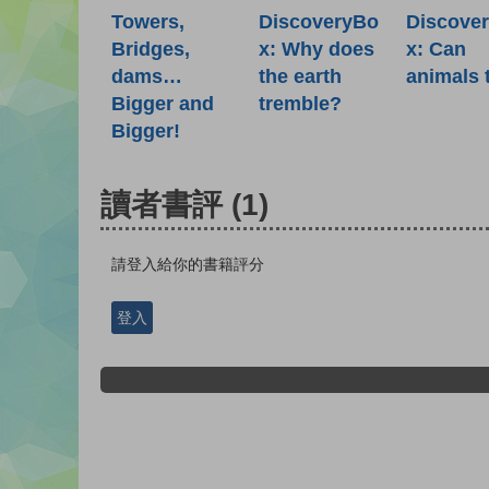
Towers,
DiscoveryBo
Discove
Bridges,
x: Why does
x: Can
dams…
the earth
animals 
Bigger and
tremble?
Bigger!
讀者書評
(1)
請登入給你的書籍評分
登入