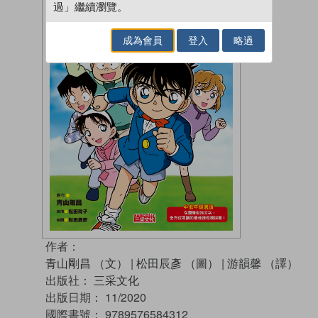
過」繼續瀏覽。
成為會員
登入
略過
作者：
青山剛昌 （文）
|
松田辰彥 （圖）
|
游韻馨 （譯）
出版社：
三采文化
出版日期：
11/2020
國際書號：
9789576584312