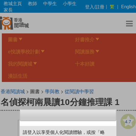
Skip
教城主頁
教師
中學生
小學生
繁
登入/註冊
|
|
English
to
家長
main
content
圖書
好書推介
e悅讀學校計劃
閱讀服務
我的閱讀城
十本好讀
漫話生活
香港閱讀城
> 圖書 >
學與教
>
從閱讀中學習
名偵探柯南晨讀10分鐘推理課 1
4.7
請登入以享受個人化閱讀體驗，或按「略