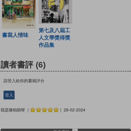
第七及八屆工
書寫人情味
人文學獎得獎
作品集
讀者書評
(6)
請登入給你的書籍評分
登入
我是陳柏朗呀 |
| 28-02-2024