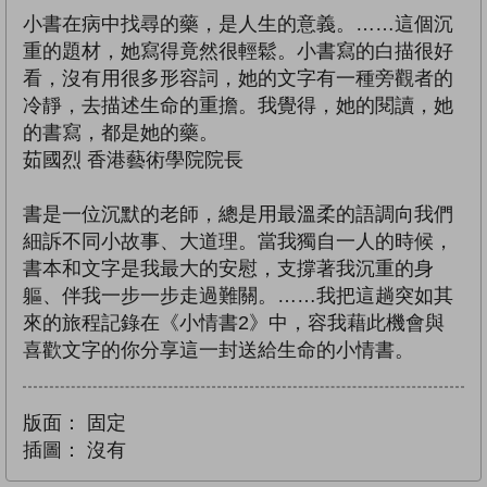
小書在病中找尋的藥，是人生的意義。……這個沉
重的題材，她寫得竟然很輕鬆。小書寫的白描很好
看，沒有用很多形容詞，她的文字有一種旁觀者的
冷靜，去描述生命的重擔。我覺得，她的閱讀，她
的書寫，都是她的藥。
茹國烈 香港藝術學院院長
書是一位沉默的老師，總是用最溫柔的語調向我們
細訴不同小故事、大道理。當我獨自一人的時候，
書本和文字是我最大的安慰，支撐著我沉重的身
軀、伴我一步一步走過難關。……我把這趟突如其
來的旅程記錄在《小情書2》中，容我藉此機會與
喜歡文字的你分享這一封送給生命的小情書。
版面：
固定
插圖：
沒有