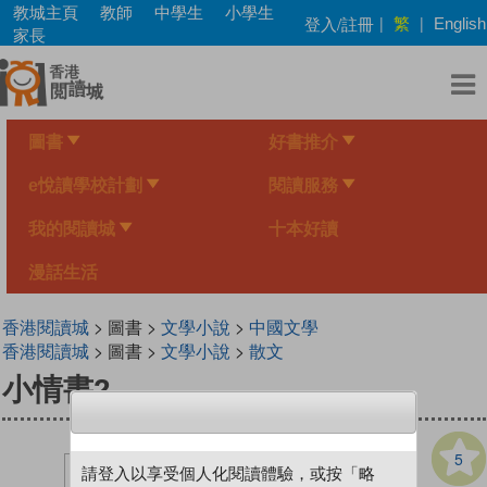
Skip
教城主頁
教師
中學生
小學生
繁
登入/註冊
|
|
English
to
家長
main
content
圖書
好書推介
e悅讀學校計劃
閱讀服務
我的閱讀城
十本好讀
漫話生活
香港閱讀城
> 圖書 >
文學小說
>
中國文學
香港閱讀城
> 圖書 >
文學小說
>
散文
小情書2
5
請登入以享受個人化閱讀體驗，或按「略