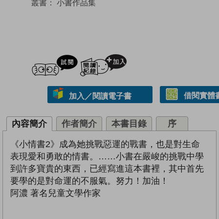
叢書：
小書作品集
試閲
加入閱讀紀錄
借閱實體
加入／閱讀電子書
內容簡介
作者簡介
本書目錄
序
《小情書2》成為她挑戰惡運的戰書，也是對生命
表現愛和勇敢的情書。……小書在嚴峻的挑戰中學
到許多寶貴的東西，已經寫進這本書裡，其中首先
要學的是對命運的不服氣。努力！加油！
阿濃 著名兒童文學作家