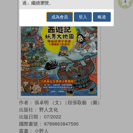
4
過」繼續瀏覽。
成為會員
登入
略過
作者：
張卓明 （文）
|
段張取藝 （圖）
出版社：
野人文化
出版日期：
07/2022
國際書號：
9789863847595
叢書：
小野人