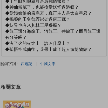
◆千里眼和順風耳是最強情報員？
◆神仙當膩了，也能換當妖怪過過癮？
◆嫦娥娘娘的廣寒宮，真正主人是太白星君？
◆搗藥的玉兔曾經綁架過唐三藏？
◆妖界也有米其林三星餐廳？
◆龍王還分海龍王、河龍王、井龍王？而且龍王還
有分等級？
◆沒了火的火焰山，該叫什麼山？
◆孫悟空成仙後，花果山成了超人氣博物館？
關鍵字詞：
西遊記
|
中國文學
相關文章