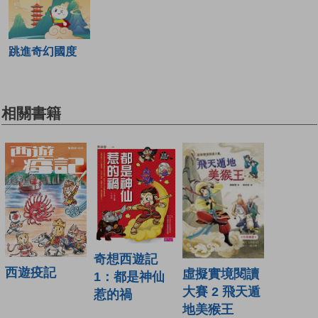
跳進奇幻國度
相關書籍
奇想西遊記
西遊疫記
虛擬實境閱讀
1：都是神仙
大賽 2 飛天遁
惹的禍
地美猴王