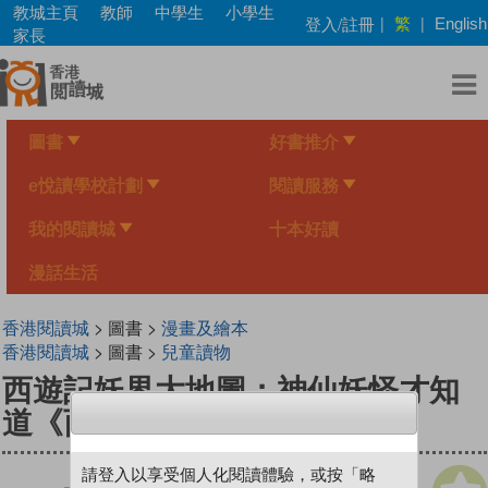
Skip
教城主頁
教師
中學生
小學生
繁
登入/註冊
|
|
English
to
家長
main
content
圖書
好書推介
e悅讀學校計劃
閱讀服務
我的閱讀城
十本好讀
漫話生活
香港閱讀城
> 圖書 >
漫畫及繪本
香港閱讀城
> 圖書 >
兒童讀物
西遊記妖界大地圖：神仙妖怪才知
道《西遊記》怎麼玩
請登入以享受個人化閱讀體驗，或按「略