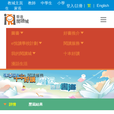
Skip
教城主頁
教師
中學生
小學
繁
登入/註冊
|
|
English
to
生
家長
main
content
圖書
好書推介
e悅讀學校計劃
閱讀服務
我的閱讀城
十本好讀
漫話生活
香港閱讀城
> 閱讀服務
詳情
歷屆結果