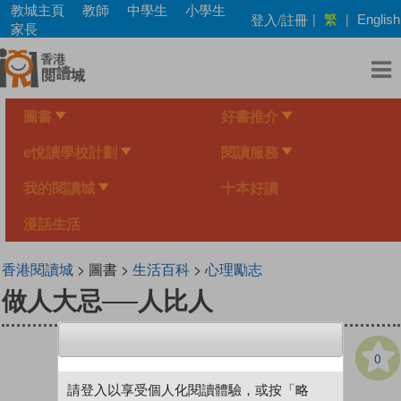
Skip
教城主頁
教師
中學生
小學生
繁
登入/註冊
|
|
English
to
家長
main
content
圖書
好書推介
e悅讀學校計劃
閱讀服務
我的閱讀城
十本好讀
漫話生活
香港閱讀城
> 圖書 >
生活百科
>
心理勵志
做人大忌──人比人
0
請登入以享受個人化閱讀體驗，或按「略