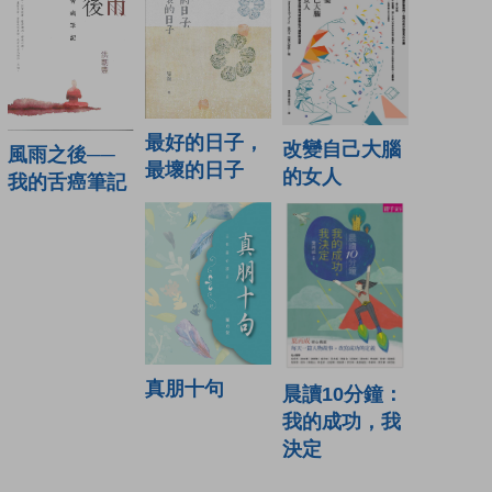
最好的日子，
改變自己大腦
風雨之後──
最壞的日子
的女人
我的舌癌筆記
真朋十句
晨讀10分鐘：
我的成功，我
決定