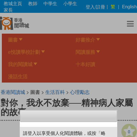
Skip
教城主頁
教師
中學生
小學生
繁
登入/註冊
|
|
English
to
家長
main
content
圖書
好書推介
e悅讀學校計劃
閱讀服務
我的閱讀城
十本好讀
漫話生活
香港閱讀城
> 圖書 >
生活百科
>
心理勵志
對你，我永不放棄──精神病人家屬
的故事
0
請登入以享受個人化閱讀體驗，或按「略