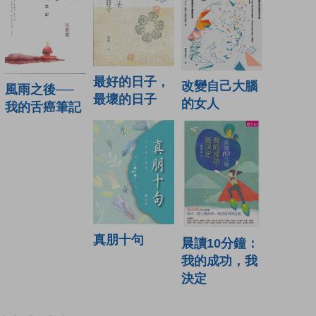
最好的日子，
改變自己大腦
風雨之後──
最壞的日子
的女人
我的舌癌筆記
真朋十句
晨讀10分鐘：
我的成功，我
決定