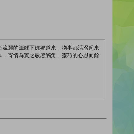
者流麗的筆觸下娓娓道來，物事都活潑起來
本，寄情為實之敏感觸角，靈巧的心思而餘