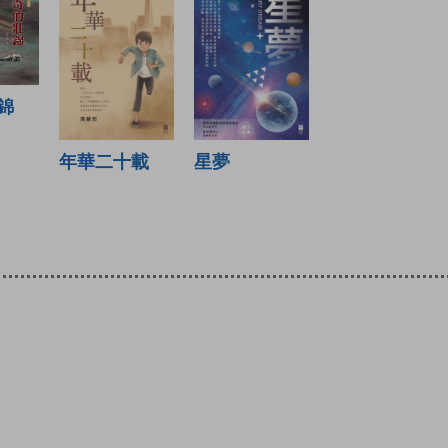
錦
星夢
年華二十載