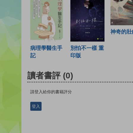
神奇的壯
病理學醫生手
別怕不一樣 重
記
印版
讀者書評
(0)
請登入給你的書籍評分
登入