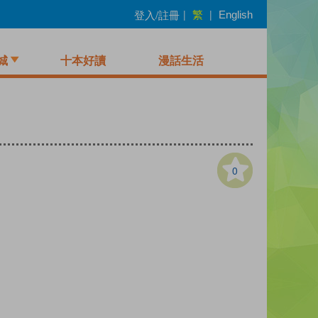
繁
登入/註冊
|
|
English
城
十本好讀
漫話生活
0