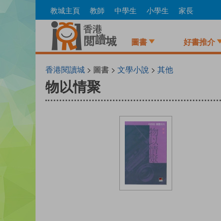
Skip
教城主頁
教師
中學生
小學生
家長
to
main
content
圖書
好書推介
香港閱讀城
> 圖書 >
文學小說
>
其他
物以情聚