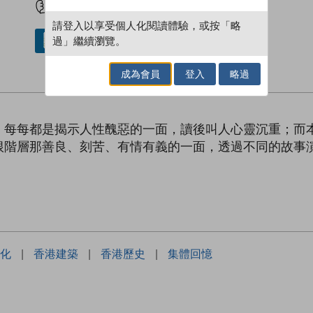
請登入以享受個人化閱讀體驗，或按「略
過」繼續瀏覽。
借閱實體書
成為會員
登入
略過
，每每都是揭示人性醜惡的一面，讀後叫人心靈沉重；而
根階層那善良、刻苦、有情有義的一面，透過不同的故事
化
|
香港建築
|
香港歷史
|
集體回憶