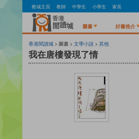
Skip
教城主頁
教師
中學生
小學生
家長
to
main
content
圖書
好書推介
香港閱讀城
> 圖書 >
文學小說
>
其他
我在唐樓發現了情