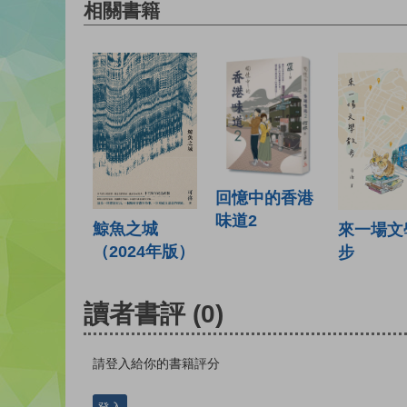
相關書籍
回憶中的香港
味道2
鯨魚之城
來一場文
（2024年版）
步
讀者書評
(0)
請登入給你的書籍評分