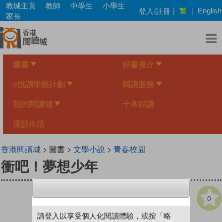
Skip
教城主頁
教師
中學生
小學生
繁
登入/註冊
|
|
English
to
家長
main
content
圖書
好書推介
e悅讀學校計劃
閱讀服務
我的閱讀城
十本好讀
漫話生活
香港閱讀城
> 圖書 >
文學小說
>
青春校園
衝吧！夢想少年
0
請登入以享受個人化閱讀體驗，或按「略