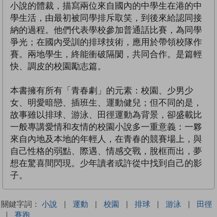
小說的體裁，描寫兩位來自國內的中學生在港的中
學生活，由最初被同學排斥取笑，到後來給認同接
納的過程。他們代表學校參加普通話比賽，為同學
爭光；在國內受訓的排球技術，應用於帶領校隊作
賽。兩地學生，終能衝破隔閡，共同合作。是篇輕
快、調皮的校園勵志篇。
本書擁有所有「青春劇」的元素：校園、少男少
女、明愛暗戀、插班生、運動健兒；但不同的是，
故事雖以排球、游泳、田徑運動為背景，卻盛載比
一般專講愛情和友情的校園小說多一重意義：一夥
來自內地及本地的年輕人，在青春的競賽場上，與
自己性格的弱點、際遇、情感交戰，脫框而出，夢
想在驚喜間閃現。少年讀者或許從中找到自己的影
子。
關鍵字詞：
小說
|
運動
|
校園
|
排球
|
游泳
|
田徑
|
賽跑