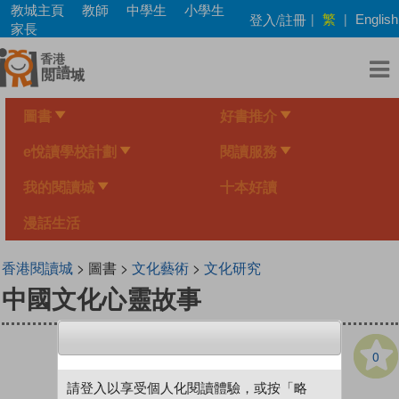
Skip
教城主頁
教師
中學生
小學生
繁
登入/註冊
|
|
English
to
家長
main
content
圖書
好書推介
e悅讀學校計劃
閱讀服務
我的閱讀城
十本好讀
漫話生活
香港閱讀城
> 圖書 >
文化藝術
>
文化研究
中國文化心靈故事
0
請登入以享受個人化閱讀體驗，或按「略