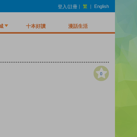
繁
登入/註冊
|
|
English
城
十本好讀
漫話生活
0