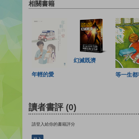
相關書籍
幻滅既濟
年輕的愛
等一生都
讀者書評
(0)
請登入給你的書籍評分