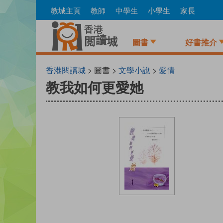
Skip
教城主頁
教師
中學生
小學生
家長
to
main
content
圖書
好書推介
香港閱讀城
> 圖書 >
文學小說
>
愛情
教我如何更愛她