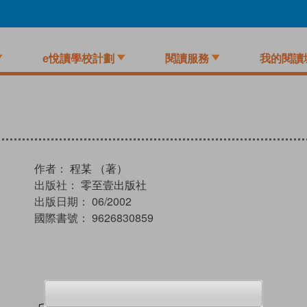
e悅讀學校計劃
閱讀服務
我的閱讀
作者：
程某 （著）
出版社：
零至壹出版社
出版日期：
06/2002
國際書號：
9626830859
試閲
加入閱讀紀錄