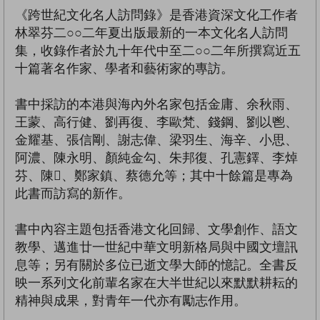
《跨世紀文化名人訪問錄》是香港資深文化工作者
林翠芬二○○二年夏出版最新的一本文化名人訪問
集，收錄作者於九十年代中至二○○二年所撰寫近五
十篇著名作家、學者和藝術家的專訪。
書中採訪的本港與海內外名家包括金庸、余秋雨、
王蒙、高行健、劉再復、李歐梵、錢鋼、劉以鬯、
金耀基、張信剛、謝志偉、梁羽生、海辛、小思、
阿濃、陳永明、顏純金勾、朱邦復、孔憲鐸、李焯
芬、陳、鄭家鎮、蔡德允等；其中十餘篇是專為
此書而訪寫的新作。
書中內容主題包括香港文化回歸、文學創作、語文
教學、邁進廿一世紀中華文明新格局與中國文壇訊
息等；另有關於多位已逝文學大師的憶記。全書反
映一系列文化前輩名家在大半世紀以來默默耕耘的
精神與成果，對青年一代亦有勵志作用。