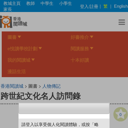
Skip
教城主頁
教師
中學生
小學生
繁
登入/註冊
|
|
English
to
家長
main
content
圖書
好書推介
e悅讀學校計劃
閱讀服務
我的閱讀城
十本好讀
漫話生活
香港閱讀城
> 圖書 >
人物傳記
跨世紀文化名人訪問錄
0
請登入以享受個人化閱讀體驗，或按「略