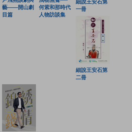
尹飛燕談劇與
細說王安石第
何紫和那時代
藝——開山劇
一冊
人物訪談集
目篇
細說王安石第
二冊