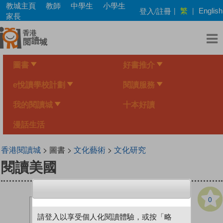
Skip
教城主頁
教師
中學生
小學生
繁
登入/註冊
|
|
English
to
家長
main
content
圖書
好書推介
e悅讀學校計劃
閱讀服務
我的閱讀城
十本好讀
漫話生活
香港閱讀城
> 圖書 >
文化藝術
>
文化研究
閱讀美國
0
請登入以享受個人化閱讀體驗，或按「略