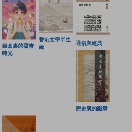
香港文學半生
通俗與經典
鐵盒裏的甜蜜
緣
時光
歷史裏的斷章