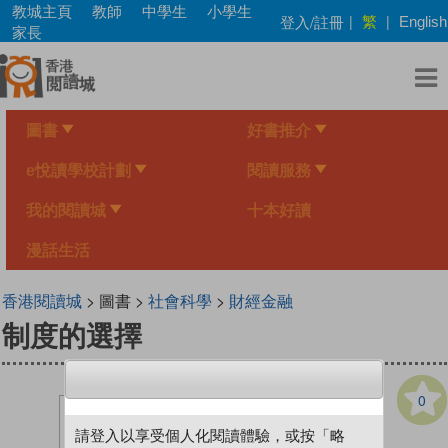
Skip
教城主頁
教師
中學生
小學生
繁
登入/註冊
|
|
English
to
家長
main
content
圖書
好書推介
e悅讀學校計劃
閱讀服務
我的閱讀城
十本好讀
漫話生活
香港閱讀城
> 圖書 >
社會科學
>
財經金融
制度的選擇
0
請登入以享受個人化閱讀體驗，或按「略