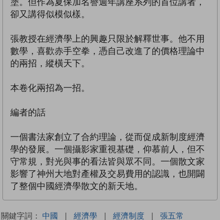
塗。但作為夏保加名譽週年講座系列的首位講者，
卻又講得似模似樣。
張教授在經濟學上的興趣只限於解釋世事。他不用
數學，喜歡赤手空拳，憑自己改進了的價格理論中
的兩招，縱橫天下。
本卷化兩招為一招。
編者的話
一個書法家創立了合約理論，從而促成新制度經濟
學的發展。一個攝影家重視基礎，仰慕前人，但不
守常規，對光與事的看法皆與眾不同。一個散文家
影響了神州大地對產權及交易費用的認識，也開闢
了整個中國經濟學散文的新天地。
關鍵字詞：
中國
|
經濟學
|
經濟制度
|
張五常