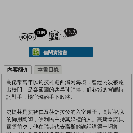
試閲
加入閱讀紀錄
借閱實體書
內容簡介
本書目錄
高佬常當年以釣技雄霸西灣河海域，曾經兩次被逐
出校門，是容國團的乒乓球師傅，舒巷城的背誦詩
詞對手，楊官璘的手下敗將。
史提芬是艾智仁及赫舒拉發的入室弟子，高斯學說
的御用闡師，佛利民主持其婚禮的人。高斯拿諾貝
爾獎前夕，他在瑞典代表高斯的講話講得一塌糊