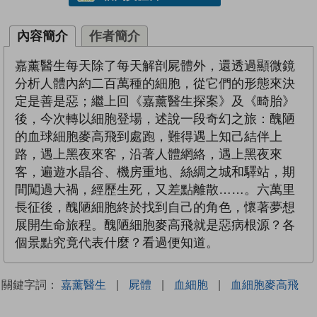
內容簡介
作者簡介
嘉薰醫生每天除了每天解剖屍體外，還透過顯微鏡
分析人體內約二百萬種的細胞，從它們的形態來決
定是善是惡；繼上回《嘉薰醫生探案》及《畸胎》
後，今次轉以細胞登場，述說一段奇幻之旅：醜陋
的血球細胞麥高飛到處跑，難得遇上知己結伴上
路，遇上黑夜來客，沿著人體網絡，遇上黑夜來
客，遍遊水晶谷、機房重地、絲綢之城和驛站，期
間闖過大禍，經歷生死，又差點離散……。六萬里
長征後，醜陋細胞終於找到自己的角色，懷著夢想
展開生命旅程。醜陋細胞麥高飛就是惡病根源？各
個景點究竟代表什麼？看過便知道。
關鍵字詞：
嘉薰醫生
|
屍體
|
血細胞
|
血細胞麥高飛