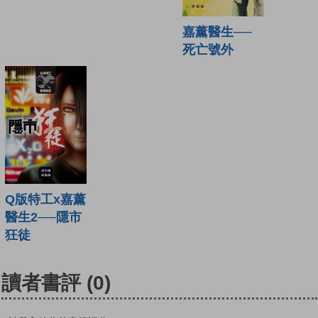
嘉薰醫生──
死亡號外
Q版特工x嘉薰
醫生2──隱市
狂徒
讀者書評
(0)