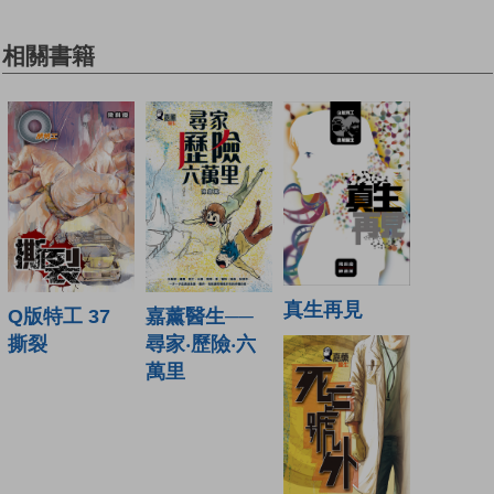
相關書籍
真生再見
嘉薰醫生──
Q版特工 37
尋家‧歷險‧六
撕裂
萬里