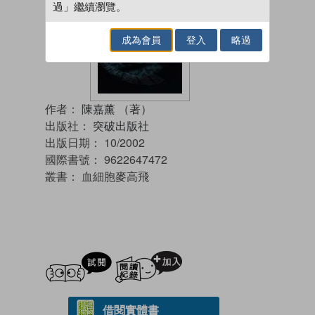
過」繼續瀏覽。
成為會員
登入
略過
作者：
陳嘉薰 （著）
出版社：
突破出版社
出版日期：
10/2002
國際書號：
9622647472
叢書：
血細胞麥高飛
試閲
加入閱讀紀錄
借閱實體書