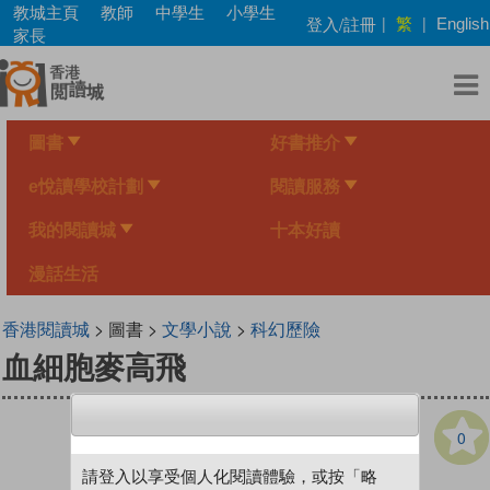
Skip
教城主頁
教師
中學生
小學生
繁
登入/註冊
|
|
English
to
家長
main
content
圖書
好書推介
e悅讀學校計劃
閱讀服務
我的閱讀城
十本好讀
漫話生活
香港閱讀城
> 圖書 >
文學小說
>
科幻歷險
血細胞麥高飛
0
請登入以享受個人化閱讀體驗，或按「略