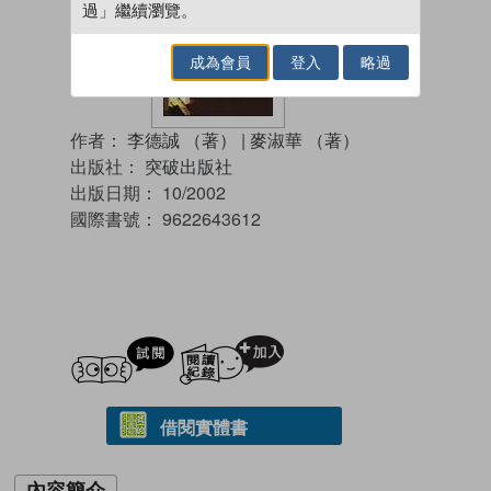
過」繼續瀏覽。
成為會員
登入
略過
作者：
李德誠 （著）
|
麥淑華 （著）
出版社：
突破出版社
出版日期：
10/2002
國際書號：
9622643612
試閲
加入閱讀紀錄
借閱實體書
內容簡介