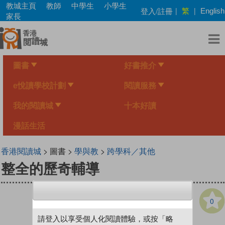
Skip
教城主頁
教師
中學生
小學生
繁
登入/註冊
|
|
English
to
家長
main
content
圖書
好書推介
e悅讀學校計劃
閱讀服務
我的閱讀城
十本好讀
漫話生活
香港閱讀城
> 圖書 >
學與教
>
跨學科／其他
整全的歷奇輔導
0
請登入以享受個人化閱讀體驗，或按「略