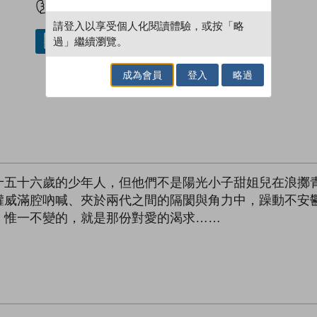
請登入以享受個人化閱讀體驗，或按「略
過」繼續瀏覽。
借閱實體書
成為會員
登入
略過
十五十六歲的少年人，但他們不是陽光小子甜姐兒在浪擲
權威滿腔吶喊、夾於兩代之間的隔閡與角力中，躁動不安
，惟一不變的，就是那份對愛的渴求……