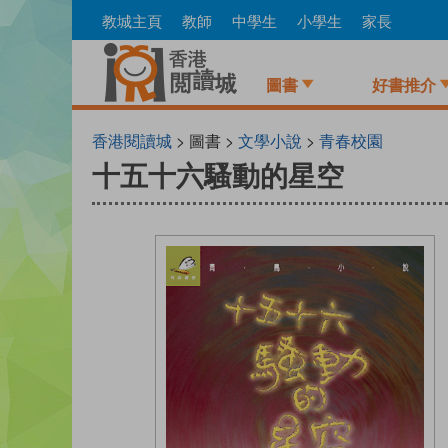
Skip
教城主頁
教師
中學生
小學生
家長
to
main
content
圖書
好書推介
香港閱讀城
> 圖書 >
文學小說
>
青春校園
十五十六騷動的星空