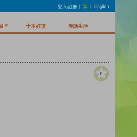
繁
登入/註冊
|
|
English
城
十本好讀
漫話生活
0