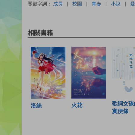
關鍵字詞：
成長
|
校園
|
青春
|
小說
|
愛
相關書籍
歌詞女孩
火花
洛絲
寞便條