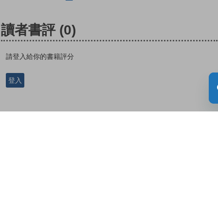
讀者書評
(0)
請登入給你的書籍評分
登入
關於教城
最新消息
教師
中學生
小學生
家長
人才招募
聯絡我們
服務承諾
教城電子報