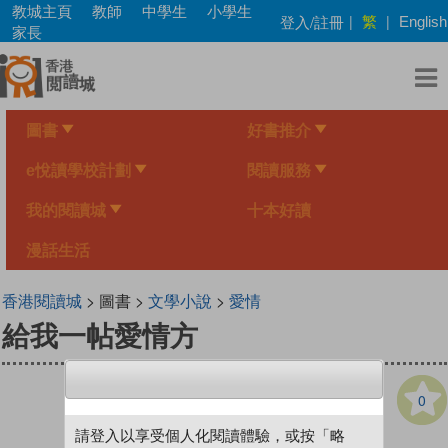
Skip
教城主頁
教師
中學生
小學生
繁
登入/註冊
|
|
English
to
家長
main
content
圖書
好書推介
e悅讀學校計劃
閱讀服務
我的閱讀城
十本好讀
漫話生活
香港閱讀城
> 圖書 >
文學小說
>
愛情
給我一帖愛情方
0
請登入以享受個人化閱讀體驗，或按「略