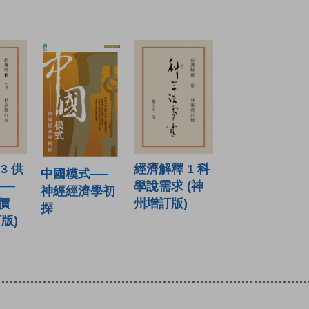
經濟解釋 1 科
3 供
中國模式──
學說需求 (神
──
神經經濟學初
州增訂版)
價
探
版)