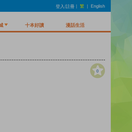
繁
登入/註冊
|
|
English
城
十本好讀
漫話生活
0