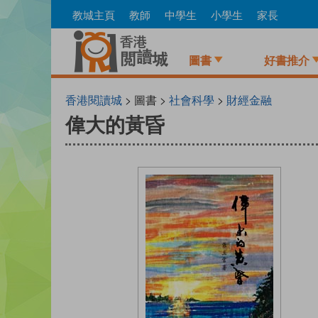
Skip
教城主頁
教師
中學生
小學生
家長
to
main
content
圖書
好書推介
香港閱讀城
> 圖書 >
社會科學
>
財經金融
偉大的黃昏