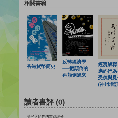
相關書籍
反轉經濟學
經濟解釋 
香港貨幣簡史
──把顛倒的
應的行為
再顛倒過來
受價與覓
(神州增訂
讀者書評
(0)
請登入給你的書籍評分