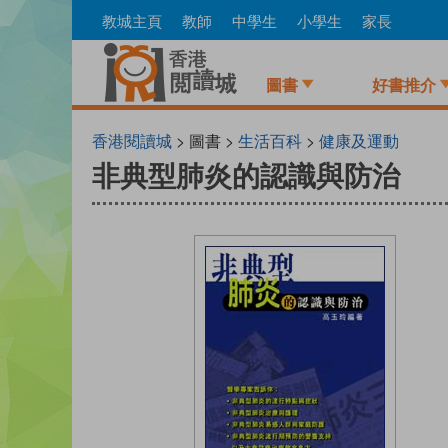
Skip
教城主頁
教師
中學生
小學生
家長
to
main
content
圖書
好書推介
香港閱讀城
> 圖書 >
生活百科
>
健康及運動
非典型肺炎的認識與防治