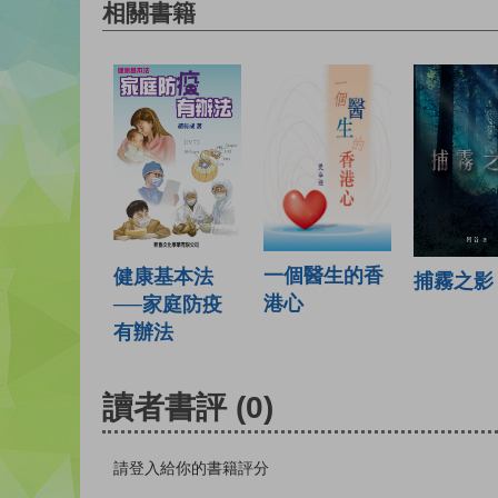
相關書籍
一個醫生的香
健康基本法
捕霧之影
港心
──家庭防疫
有辦法
讀者書評
(0)
請登入給你的書籍評分