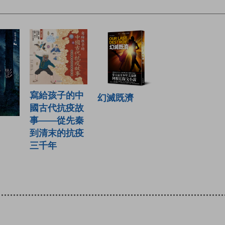
寫給孩子的中
幻滅既濟
國古代抗疫故
事——從先秦
到清末的抗疫
三千年