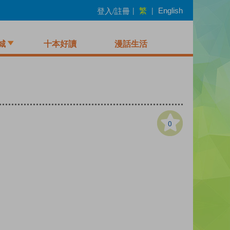
繁
登入/註冊
|
|
English
城
十本好讀
漫話生活
0