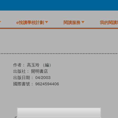
e悅讀學校計劃
閱讀服務
我的閱讀
作者：
高玉玲 （編）
出版社：
開明書店
出版日期：
04/2003
國際書號：
9624594406
試閲
加入閱讀紀錄