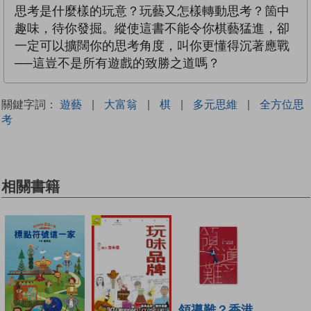
思考是什麼樣的玩意？玩藝又怎樣轉動思考？箇中
趣味，待你發掘。縱使這書不能令你棋藝猛進，卻
一定可以擴闊你的思考角度，叫你更懂得沉著應戰
──這豈不是所有遊戲的致勝之道嗎？
關鍵字詞：
遊藝
|
大富翁
|
棋
|
多元思維
|
全方位思
考
相關書籍
領導難？香港