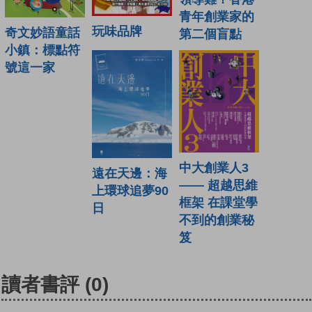
青年創業家的
玩味品牌
奇文妙語童話
第二個盲點
小鎮：標點符
號這一家
中大創業人3
遠在天邊：海
—— 超越思維
上環球追夢90
框架 在課堂學
日
不到的創業秘
笈
讀者書評
(0)