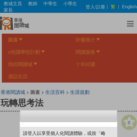
Skip
教城主頁
教師
中學生
小學生
繁
登入/註冊
|
|
English
to
家長
main
content
圖書
好書推介
e悅讀學校計劃
閱讀服務
我的閱讀城
十本好讀
漫話生活
香港閱讀城
> 圖書 >
生活百科
>
生涯規劃
玩轉思考法
0
請登入以享受個人化閱讀體驗，或按「略