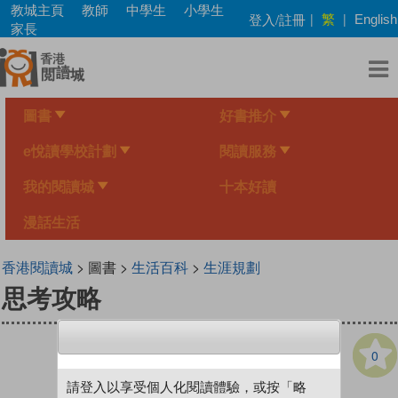
Skip
教城主頁
教師
中學生
小學生
繁
登入/註冊
|
|
English
to
家長
main
content
圖書
好書推介
e悅讀學校計劃
閱讀服務
我的閱讀城
十本好讀
漫話生活
香港閱讀城
> 圖書 >
生活百科
>
生涯規劃
思考攻略
0
請登入以享受個人化閱讀體驗，或按「略