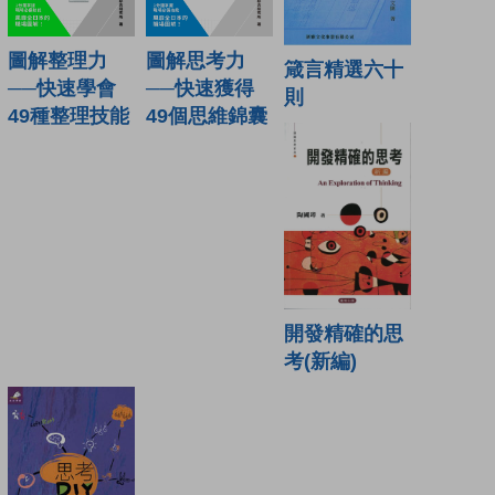
圖解整理力
圖解思考力
箴言精選六十
──快速學會
──快速獲得
則
49種整理技能
49個思維錦囊
開發精確的思
考(新編)