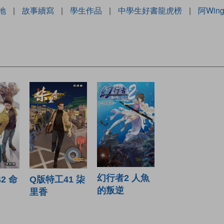
地
|
故事續寫
|
學生作品
|
中學生好書龍虎榜
|
阿Win
幻行者2 人魚
2 命
Q版特工41 柒
的叛逆
里香