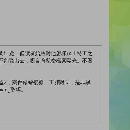
莫問出處，但讀者始終對他怎樣踏上特工之
倒不如豁出去，親自將私密檔案曝光。不看
盜Z，案件錯綜複雜，正邪對立，是非黑
ing取經。