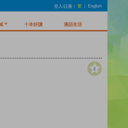
繁
登入/註冊
|
|
English
城
十本好讀
漫話生活
2