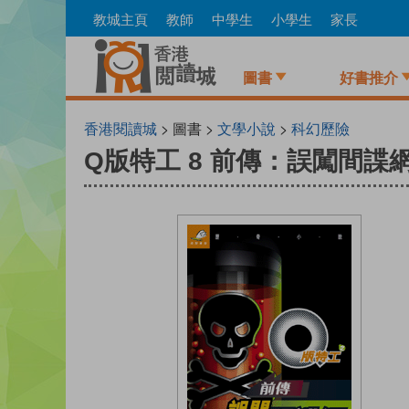
Skip
教城主頁
教師
中學生
小學生
家長
to
main
content
圖書
好書推介
香港閱讀城
> 圖書 >
文學小說
>
科幻歷險
Q版特工 8 前傳：誤闖間諜