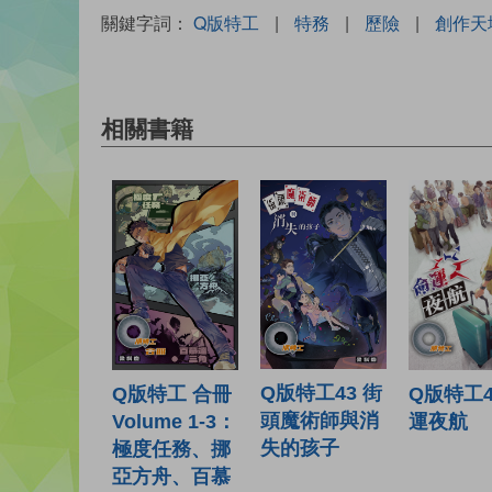
關鍵字詞：
Q版特工
|
特務
|
歷險
|
創作天
相關書籍
Q版特工43 街
Q版特工 合冊
Q版特工4
頭魔術師與消
Volume 1-3：
運夜航
失的孩子
極度任務、挪
亞方舟、百慕