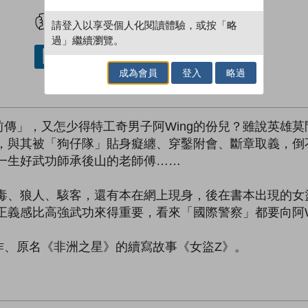
試閲
加入閱讀紀錄
請登入以享受個人化閱讀體驗，或按「略
過」繼續瀏覽。
借閱實體書
成為會員
登入
略過
傳」，又怎少得特工奇男子阿Wing的份兒？雖說英雄
價，與其被「狗仔隊」貼身癡纏、穿鑿附會、斷章取義，
，一生好武功師承後山的老師傅……
病毒、狼人、駭客，還有本在網上現身，後在書本出現的女
正義感比高強武功來得重要，看來「國際警察」都要向阿W
作、原名《非洲之星》的續寫故事《女盜Z》。