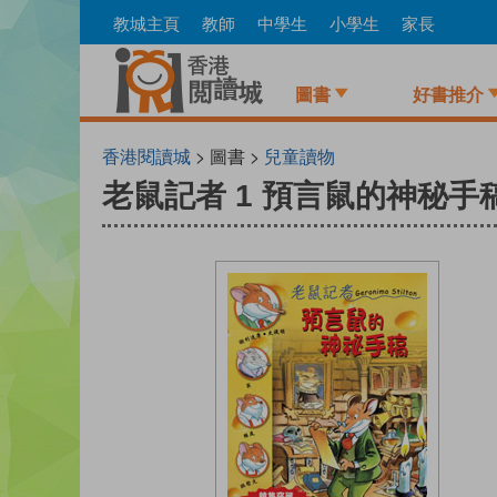
Skip
教城主頁
教師
中學生
小學生
家長
to
main
content
圖書
好書推介
香港閱讀城
> 圖書 >
兒童讀物
老鼠記者 1 預言鼠的神秘手