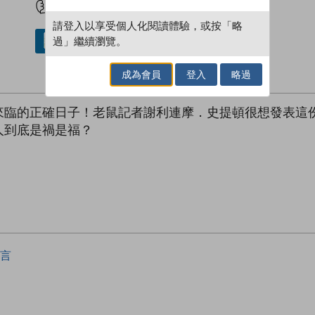
請登入以享受個人化閱讀體驗，或按「略
過」繼續瀏覽。
借閱實體書
成為會員
登入
略過
來臨的正確日子！老鼠記者謝利連摩．史提頓很想發表這
人到底是禍是福？
言