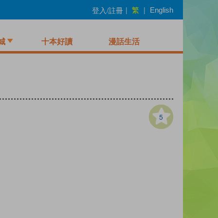
繁
登入/註冊
|
|
English
城
十本好讀
漫話生活
5