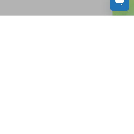
人才招募
聯絡我們
服務承諾
教城電子報
免責聲明
促進種族平等政策
無障礙網站設計