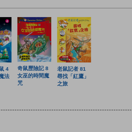
奇鼠歷險記 8
 4
老鼠記者 81
女巫的時間魔
魔法
尋找「紅鷹」
咒
之旅