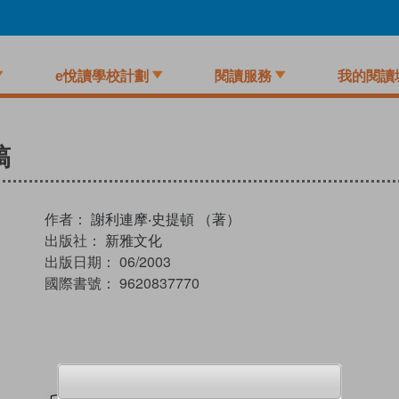
e悅讀學校計劃
閱讀服務
我的閱讀
稿
作者：
謝利連摩‧史提頓 （著）
出版社：
新雅文化
出版日期：
06/2003
國際書號：
9620837770
試閲
加入閱讀紀錄