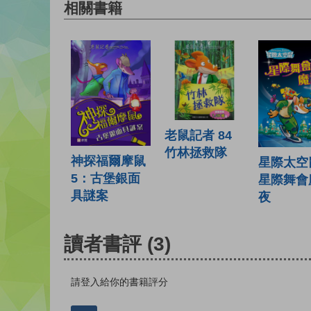
相關書籍
老鼠記者 84
竹林拯救隊
神探福爾摩鼠
星際太空鼠
5：古堡銀面
星際舞會
具謎案
夜
讀者書評
(3)
請登入給你的書籍評分