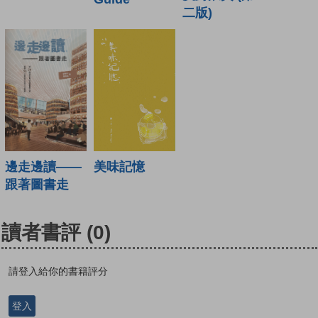
二版)
邊走邊讀——
美味記憶
跟著圖書走
讀者書評
(0)
請登入給你的書籍評分
登入