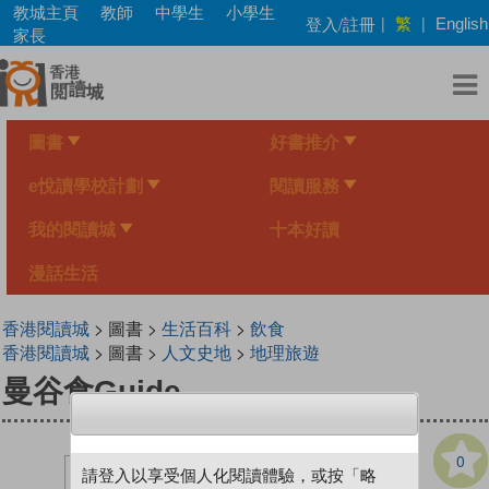
Skip
教城主頁
教師
中學生
小學生
繁
登入/註冊
|
|
English
to
家長
main
content
圖書
好書推介
e悅讀學校計劃
閱讀服務
我的閱讀城
十本好讀
漫話生活
香港閱讀城
> 圖書 >
生活百科
>
飲食
香港閱讀城
> 圖書 >
人文史地
>
地理旅遊
曼谷食Guide
0
請登入以享受個人化閱讀體驗，或按「略