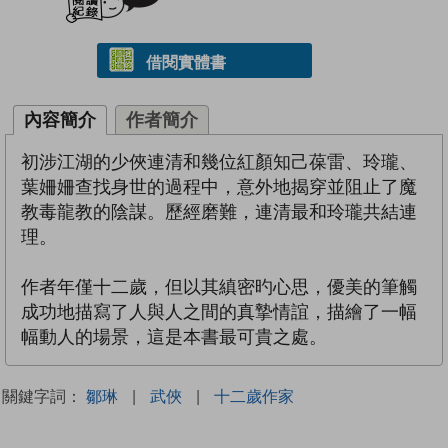
借閱實體書
內容簡介
作者簡介
初涉江湖的少俠連清和幾位紅顏知己葆雷、玲瓏、
葉姍姍查找身世的過程中，意外地揭穿並阻止了魔
教毒龍教的陰謀。歷經磨難，連清最和玲瓏共結連
理。
作者年僅十二歲，但以其縝密旳心思，優美的筆觸
成功地描寫了人與人之間的真摯情誼，描繪了一幅
幅動人的場景，這是本書最可貴之處。
關鍵字詞：
鄒琳
|
武俠
|
十二歲作家