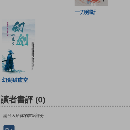
一刀難斷
幻劍破虛空
讀者書評
(0)
請登入給你的書籍評分
登入