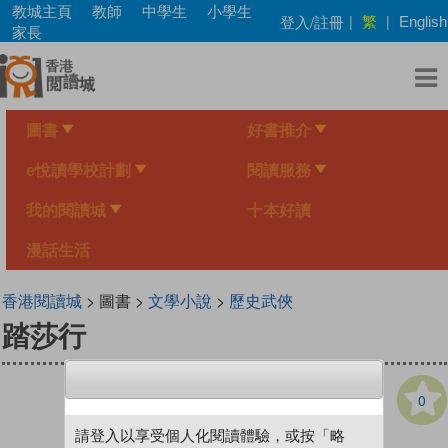
Skip
教城主頁
教師
中學生
小學生
繁
登入/註冊
|
|
English
to
家長
main
content
圖書
好書推介
e悅讀學校計劃
閱讀服務
我的閱讀城
十本好讀
漫話生活
香港閱讀城
> 圖書 >
文學小說
>
歷史武俠
踏莎行
0
請登入以享受個人化閱讀體驗，或按「略