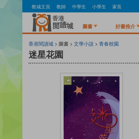
Skip
教城主頁
教師
中學生
小學生
家長
to
main
content
圖書
好書推介
香港閱讀城
> 圖書 >
文學小說
>
青春校園
迷星花園