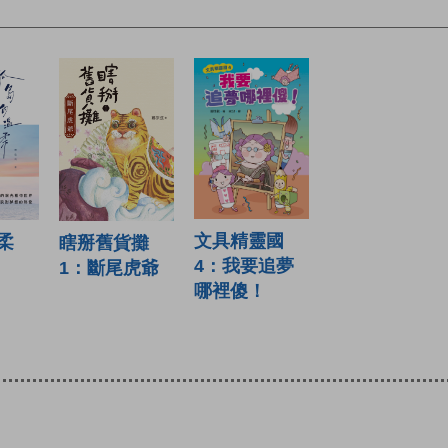
文具精靈國
柔
瞎掰舊貨攤
4：我要追夢
1：斷尾虎爺
哪裡傻！