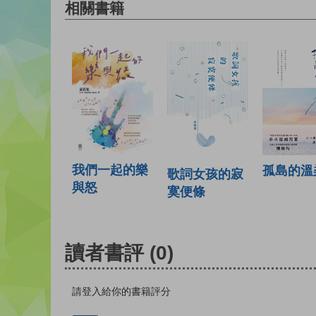
相關書籍
我們一起的樂
孤島的溫
歌詞女孩的寂
與怒
寞便條
讀者書評
(0)
請登入給你的書籍評分