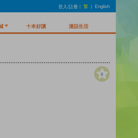
繁
登入/註冊
|
|
English
城
十本好讀
漫話生活
0