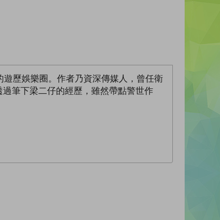
的遊歷娛樂圈。作者乃資深傳媒人，曾任衛
；透過筆下梁二仔的經歷，雖然帶點警世作