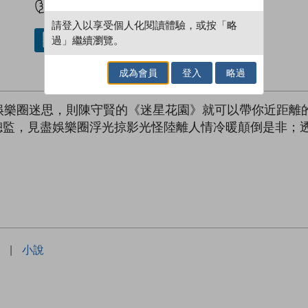
請登入以享受個人化閱讀體驗，或按「略
過」繼續瀏覽。
借閱實體書
成為會員
登入
略過
娛樂圈迷思，則陳守賢的《迷星花園》就可以帶你近距離
l創作總監，見盡娛樂圈浮光掠影光怪陸離人情冷暖顛倒是非
|
小說