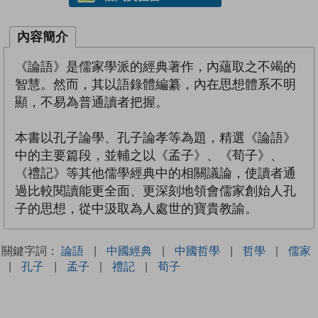
內容簡介
《論語》是儒家學派的經典著作，內蘊取之不竭的
智慧。然而，其以語錄體編纂，內在思想體系不明
顯，不易為普通讀者把握。
本書以孔子論學、孔子論孝等為題，精選《論語》
中的主要篇段，並輔之以《孟子》、《荀子》、
《禮記》等其他儒學經典中的相關議論，使讀者通
過比較閱讀能更全面、更深刻地領會儒家創始人孔
子的思想，從中汲取為人處世的寶貴教諭。
關鍵字詞：
論語
|
中國經典
|
中國哲學
|
哲學
|
儒家
|
孔子
|
孟子
|
禮記
|
荀子