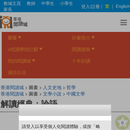
Skip
教城主頁
教師
中學生
小學生
繁
登入/註冊
|
|
English
to
家長
main
content
圖書
好書推介
e悅讀學校計劃
閱讀服務
我的閱讀城
十本好讀
漫話生活
香港閱讀城
> 圖書 >
人文史地
>
哲學
香港閱讀城
> 圖書 >
文學小說
>
中國文學
解讀經典：論語
0
請登入以享受個人化閱讀體驗，或按「略