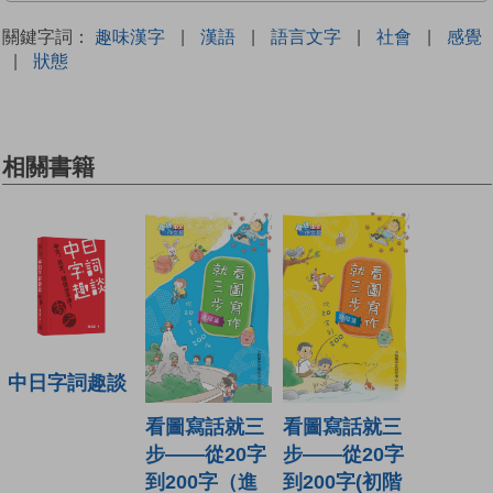
關鍵字詞：
趣味漢字
|
漢語
|
語言文字
|
社會
|
感覺
|
狀態
相關書籍
中日字詞趣談
看圖寫話就三
看圖寫話就三
步——從20字
步——從20字
到200字(初階
到200字（進