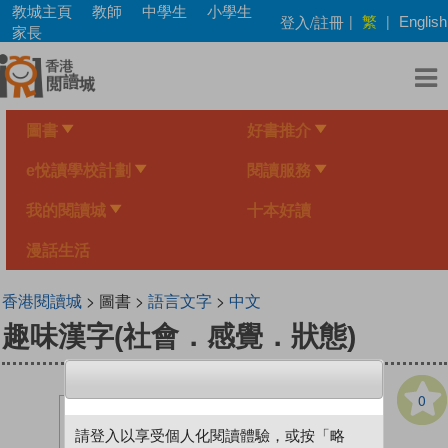
Skip
教城主頁
教師
中學生
小學生
繁
登入/註冊
|
|
English
to
家長
main
content
圖書
好書推介
e悅讀學校計劃
閱讀服務
我的閱讀城
十本好讀
漫話生活
香港閱讀城
> 圖書 >
語言文字
>
中文
趣味漢字(社會．感覺．狀態)
0
請登入以享受個人化閱讀體驗，或按「略