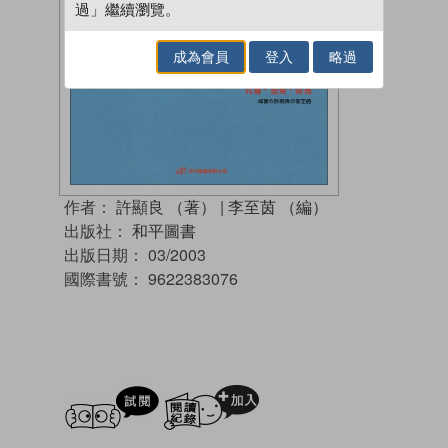
過」繼續瀏覽。
成為會員
登入
略過
作者：
許顯良 （著）
|
李至茵 （編）
出版社：
和平圖書
出版日期：
03/2003
國際書號：
9622383076
試閲
加入閱讀紀錄