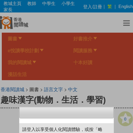
Skip
教城主頁
教師
中學生
小學生
繁
登入/註冊
|
|
English
to
家長
main
content
圖書
好書推介
e悅讀學校計劃
閱讀服務
我的閱讀城
十本好讀
漫話生活
香港閱讀城
> 圖書 >
語言文字
>
中文
趣味漢字(動物．生活．學習)
0
請登入以享受個人化閱讀體驗，或按「略