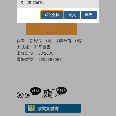
過」繼續瀏覽。
成為會員
登入
略過
作者：
許顯良 （著）
|
李至茵 （編）
出版社：
和平圖書
出版日期：
03/2003
國際書號：
9622383068
試閲
加入閱讀紀錄
借閱實體書