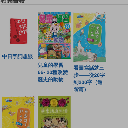
相關書籍
中日字詞趣談
兒童的學習
看圖寫話就三
66- 20種改變
步——從20字
歷史的動物
到200字（進
階篇）