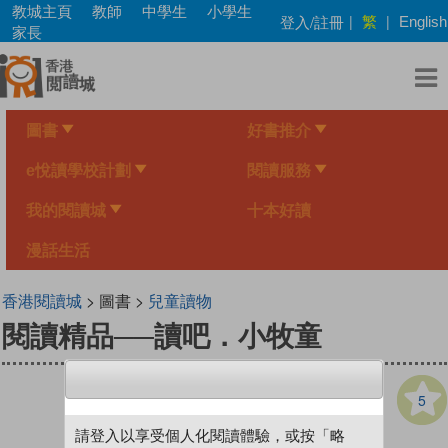
Skip
教城主頁
教師
中學生
小學生
繁
登入/註冊
|
|
English
to
家長
main
content
圖書
好書推介
e悅讀學校計劃
閱讀服務
我的閱讀城
十本好讀
漫話生活
香港閱讀城
> 圖書 >
兒童讀物
閱讀精品──讀吧．小牧童
5
請登入以享受個人化閱讀體驗，或按「略