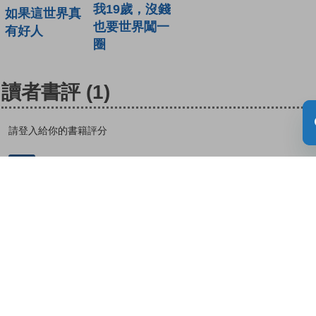
我19歲，沒錢
如果這世界真
也要世界闖一
有好人
圈
讀者書評
(1)
請登入給你的書籍評分
登入
nickname-abg-360399 |
| 03-11-2022