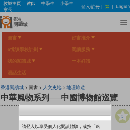
Skip
教城主頁
教師
中學生
小學生
繁
登入/註冊
|
|
English
to
家長
main
content
圖書
好書推介
e悅讀學校計劃
閱讀服務
我的閱讀城
十本好讀
漫話生活
香港閱讀城
> 圖書 >
人文史地
>
地理旅遊
中華風物系列──中國博物館巡覽
5
請登入以享受個人化閱讀體驗，或按「略