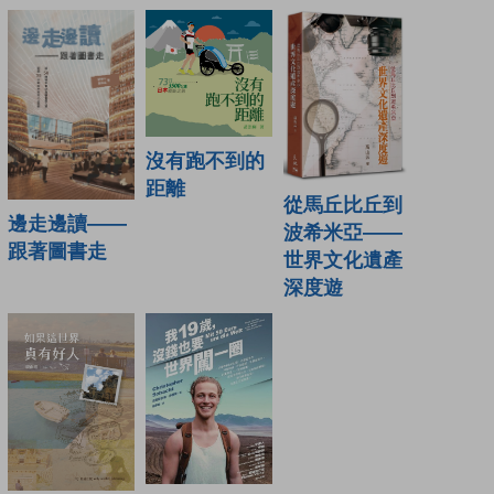
沒有跑不到的
距離
從馬丘比丘到
邊走邊讀——
波希米亞——
跟著圖書走
世界文化遺產
深度遊