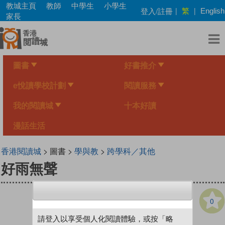
Skip
教城主頁
教師
中學生
小學生
繁
登入/註冊
|
|
English
to
家長
main
content
圖書
好書推介
e悅讀學校計劃
閱讀服務
我的閱讀城
十本好讀
漫話生活
香港閱讀城
> 圖書 >
學與教
>
跨學科／其他
好雨無聲
0
請登入以享受個人化閱讀體驗，或按「略