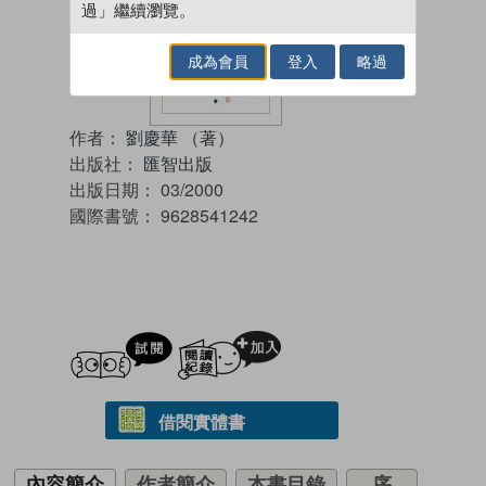
過」繼續瀏覽。
成為會員
登入
略過
作者：
劉慶華 （著）
出版社：
匯智出版
出版日期：
03/2000
國際書號：
9628541242
試閲
加入閱讀紀錄
借閱實體書
內容簡介
作者簡介
本書目錄
序