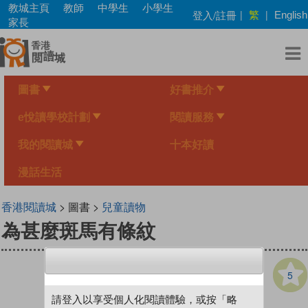
Skip
教城主頁
教師
中學生
小學生
繁
登入/註冊
|
|
English
to
家長
main
content
圖書
好書推介
e悅讀學校計劃
閱讀服務
我的閱讀城
十本好讀
漫話生活
香港閱讀城
> 圖書 >
兒童讀物
為甚麼斑馬有條紋
5
請登入以享受個人化閱讀體驗，或按「略