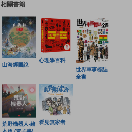
相關書籍
心理學百科
山海經圖說
世界軍事標誌
全書
看見無家者
荒野機器人-繪
本版 (電子書)