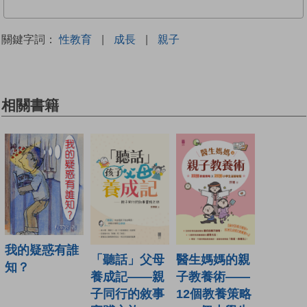
關鍵字詞：
性教育
|
成長
|
親子
相關書籍
我的疑惑有誰
「聽話」父母
醫生媽媽的親
知？
養成記——親
子教養術——
子同行的敘事
12個教養策略