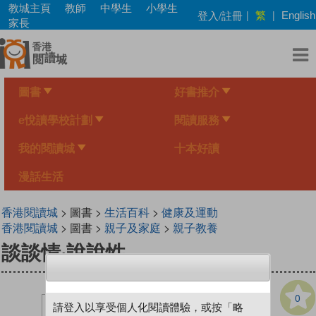
Skip
教城主頁
教師
中學生
小學生
繁
登入/註冊
|
|
English
to
家長
main
content
圖書
好書推介
e悅讀學校計劃
閱讀服務
我的閱讀城
十本好讀
漫話生活
香港閱讀城
> 圖書 >
生活百科
>
健康及運動
香港閱讀城
> 圖書 >
親子及家庭
>
親子教養
談談情‧說說性
0
請登入以享受個人化閱讀體驗，或按「略