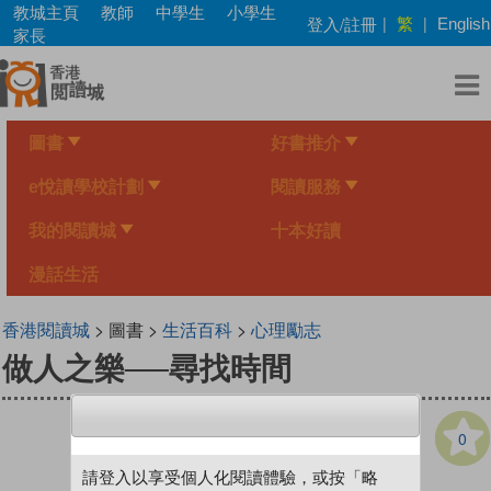
Skip
教城主頁
教師
中學生
小學生
繁
登入/註冊
|
|
English
to
家長
main
content
圖書
好書推介
e悅讀學校計劃
閱讀服務
我的閱讀城
十本好讀
漫話生活
香港閱讀城
> 圖書 >
生活百科
>
心理勵志
做人之樂──尋找時間
0
請登入以享受個人化閱讀體驗，或按「略