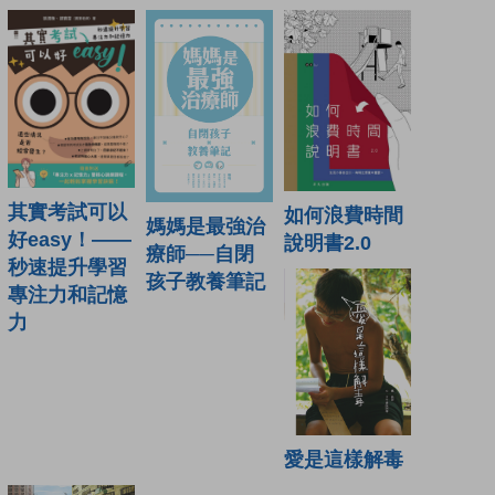
其實考試可以
如何浪費時間
媽媽是最強治
好easy！——
說明書2.0
療師──自閉
秒速提升學習
孩子教養筆記
專注力和記憶
力
愛是這樣解毒