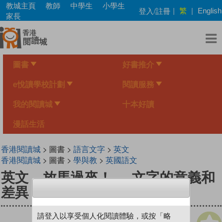
Skip
教城主頁
教師
中學生
小學生
繁
登入/註冊
|
|
English
to
家長
main
content
圖書
好書推介
e悅讀學校計劃
閱讀服務
我的閱讀城
十本好讀
漫話生活
香港閱讀城
> 圖書 >
語言文字
>
英文
香港閱讀城
> 圖書 >
學與教
>
英國語文
英文，放馬過來！──文字的意義和
差異
請登入以享受個人化閱讀體驗，或按「略