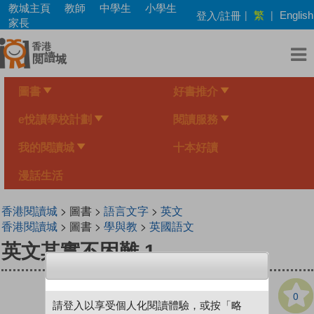
Skip
教城主頁
教師
中學生
小學生
繁
登入/註冊
|
|
English
to
家長
main
content
圖書
好書推介
e悅讀學校計劃
閱讀服務
我的閱讀城
十本好讀
漫話生活
香港閱讀城
> 圖書 >
語言文字
>
英文
香港閱讀城
> 圖書 >
學與教
>
英國語文
英文其實不困難 1
0
請登入以享受個人化閱讀體驗，或按「略