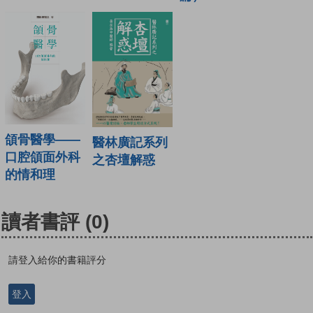
頜骨醫學——
醫林廣記系列
口腔頜面外科
之杏壇解惑
的情和理
讀者書評
(0)
請登入給你的書籍評分
登入