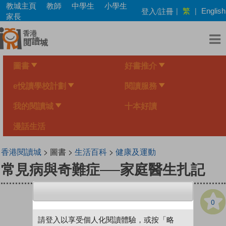
Skip
教城主頁
教師
中學生
小學生
繁
登入/註冊
|
|
English
to
家長
main
content
圖書
好書推介
e悅讀學校計劃
閱讀服務
我的閱讀城
十本好讀
漫話生活
香港閱讀城
> 圖書 >
生活百科
>
健康及運動
常見病與奇難症──家庭醫生扎記
0
請登入以享受個人化閱讀體驗，或按「略