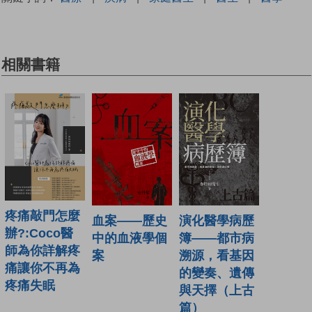
相關書籍
疼痛敲門怎麼
演化醫學病歷
血案——歷史
辦?:Coco醫
簿——都市病
中的血液學個
師為你詳解疼
溯源，看基因
案
痛讓你不再為
的變奏、遺傳
疼痛失眠
與天擇（上古
篇）