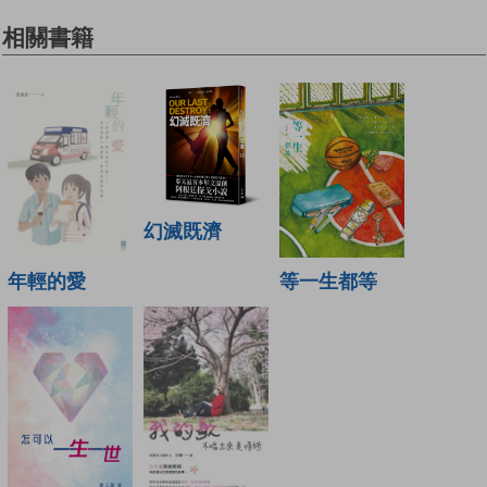
相關書籍
幻滅既濟
年輕的愛
等一生都等