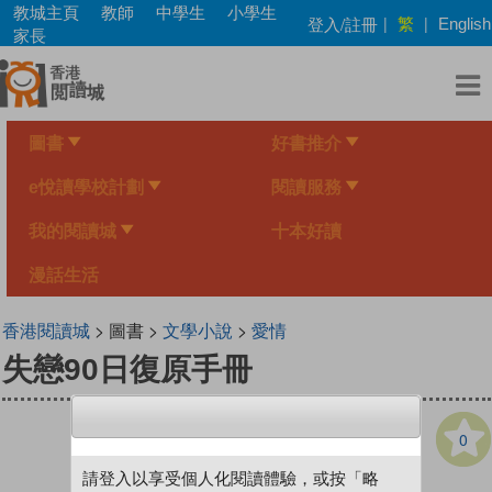
Skip
教城主頁
教師
中學生
小學生
繁
登入/註冊
|
|
English
to
家長
main
content
圖書
好書推介
e悅讀學校計劃
閱讀服務
我的閱讀城
十本好讀
漫話生活
香港閱讀城
> 圖書 >
文學小說
>
愛情
失戀90日復原手冊
0
請登入以享受個人化閱讀體驗，或按「略