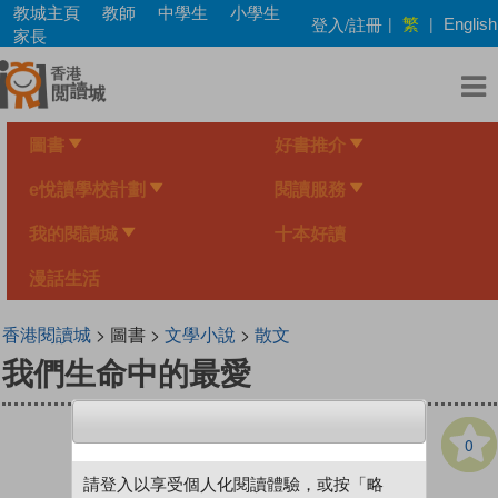
Skip
教城主頁
教師
中學生
小學生
繁
登入/註冊
|
|
English
to
家長
main
content
圖書
好書推介
e悅讀學校計劃
閱讀服務
我的閱讀城
十本好讀
漫話生活
香港閱讀城
> 圖書 >
文學小說
>
散文
我們生命中的最愛
0
請登入以享受個人化閱讀體驗，或按「略