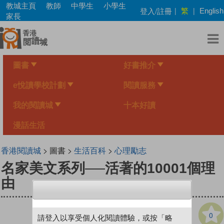
Skip
教城主頁
教師
中學生
小學生
繁
登入/註冊
|
|
English
to
家長
main
content
圖書
好書推介
e悅讀學校計劃
閱讀服務
我的閱讀城
十本好讀
漫話生活
香港閱讀城
> 圖書 >
生活百科
>
心理勵志
名家美文系列──活著的10001個理
由
0
請登入以享受個人化閱讀體驗，或按「略