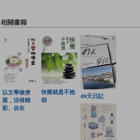
相關書籍
快樂就是不抱
以文學做便
49天日記
怨
當，活得精
彩、自在