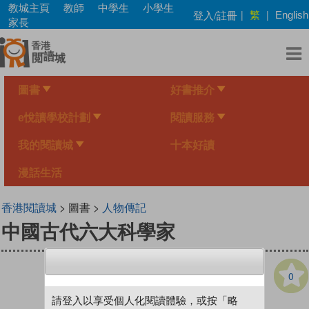
Skip
教城主頁
教師
中學生
小學生
繁
登入/註冊
|
|
English
to
家長
main
content
圖書
好書推介
e悅讀學校計劃
閱讀服務
我的閱讀城
十本好讀
漫話生活
香港閱讀城
> 圖書 >
人物傳記
中國古代六大科學家
0
請登入以享受個人化閱讀體驗，或按「略